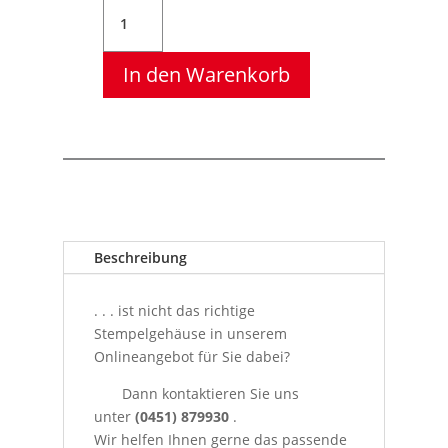
W058
Bürostempel,
Colop
In den Warenkorb
Mini-
Dater
S
160/L
Gescanntstempel,
25
x
14
Beschreibung
mm
Menge
. . . ist nicht das richtige
Stempelgehäuse in unserem
Onlineangebot für Sie dabei?
Dann kontaktieren Sie uns
unter
(0451) 879930
.
Wir helfen Ihnen gerne das passende