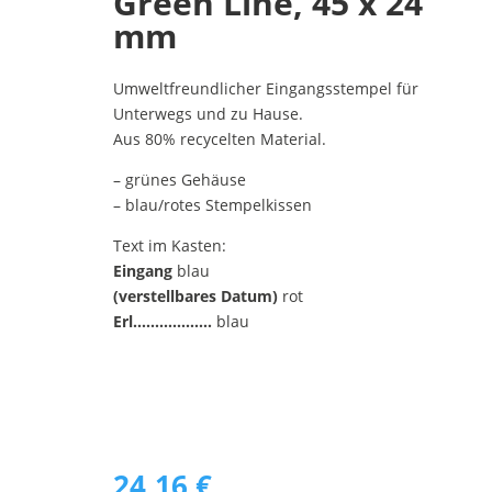
Green Line, 45 x 24
mm
Umweltfreundlicher Eingangsstempel für
Unterwegs und zu Hause.
Aus 80% recycelten Material.
– grünes Gehäuse
– blau/rotes Stempelkissen
Text im Kasten:
Eingang
blau
(verstellbares Datum)
rot
Erl………………
blau
24,16
€