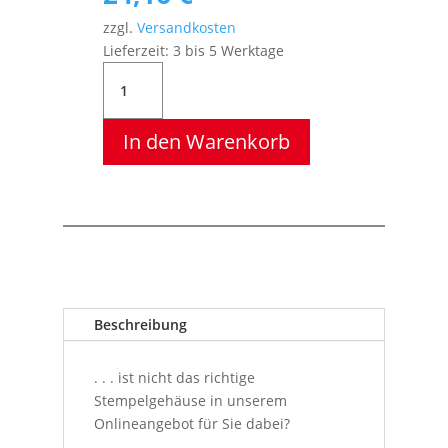
zzgl.
Versandkosten
Lieferzeit:
3 bis 5 Werktage
W047
Bürostempel,
Colop
In den Warenkorb
Printer
S
260
L1
Eingangsstempel,
Green
Line,
45
Beschreibung
x
24
mm
. . . ist nicht das richtige
Menge
Stempelgehäuse in unserem
Onlineangebot für Sie dabei?