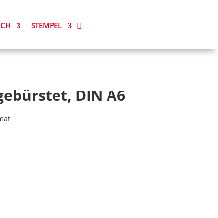
ICH
STEMPEL
 gebürstet, DIN A6
rmat