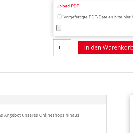
Upload PDF
Vorgefertigte PDF-Dateien bitte hier
Kunststoff
In den Warenkor
Silber
gebürstet,
DIN
A6
Menge
 das Angebot unseres Onlineshops hinaus